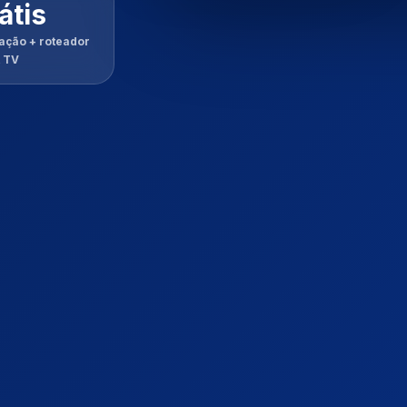
átis
lação + roteador
t TV