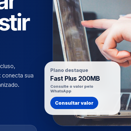
ar
stir
cluso,
Plano destaque
t conecta sua
Fast Plus 200MB
anizado.
Consulte o valor pelo
WhatsApp
Consultar valor