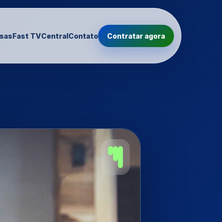
sas
Fast TV
Central
Contato
Contratar agora