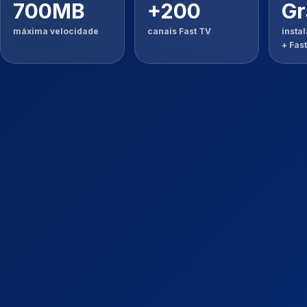
700MB
+200
Gr
máxima velocidade
canais Fast TV
insta
+ Fas